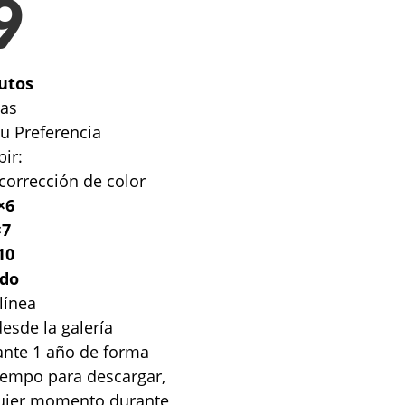
9
utos
nas
su Preferencia
bir:
corrección de color
×6
×7
10
ido
línea
esde la galería
rante 1 año de forma
tiempo para descargar,
quier momento durante