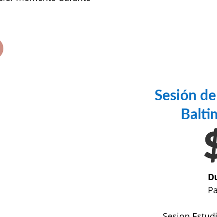
Sesión de
Balti
Du
Pa
Sesion Estudi