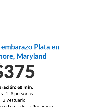
 embarazo Plata en
more, Maryland
$375
ración: 60 min.
ra 1 -6 personas
2 Vestuario
o o Lugar de su Preferencia