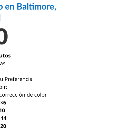
 en Baltimore,
d
0
utos
nas
su Preferencia
bir:
corrección de color
4×6
10
×14
×20