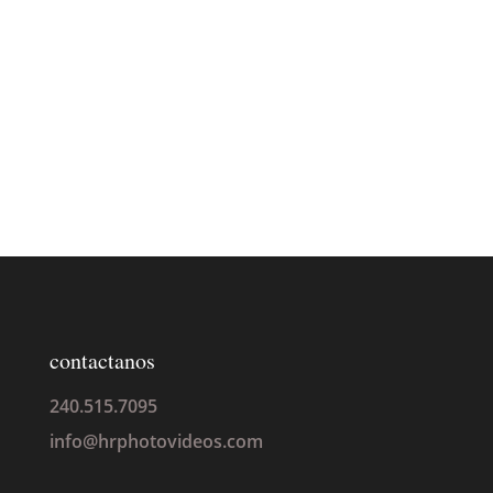
contactanos
240.515.7095
info@hrphotovideos.com